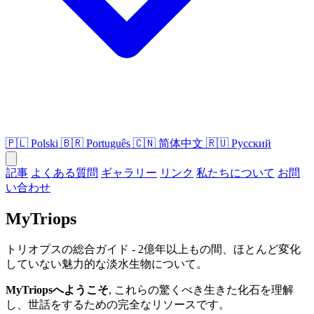
🇵🇱
Polski
🇧🇷
Português
🇨🇳
简体中文
🇷🇺
Русский
記事
よくある質問
ギャラリー
リンク
私たちについて
お問
い合わせ
MyTriops
トリオプスの総合ガイド - 2億年以上もの間、ほとんど変化
していない魅力的な淡水生物について。
MyTriopsへようこそ
, これらの驚くべき生きた化石を理解
し、世話をするための完全なリソースです。