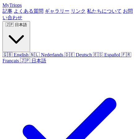
MyTriops
記事
よくある質問
ギャラリー
リンク
私たちについて
お問
い合わせ
🇯🇵
日本語
🇬🇧
English
🇳🇱
Nederlands
🇩🇪
Deutsch
🇪🇸
Español
🇫🇷
Français
🇯🇵
日本語