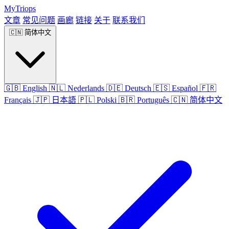
MyTriops
文章
常见问题
画廊
链接
关于
联系我们
🇨🇳
简体中文
🇬🇧
English
🇳🇱
Nederlands
🇩🇪
Deutsch
🇪🇸
Español
🇫🇷
Français
🇯🇵
日本語
🇵🇱
Polski
🇧🇷
Português
🇨🇳
简体中文